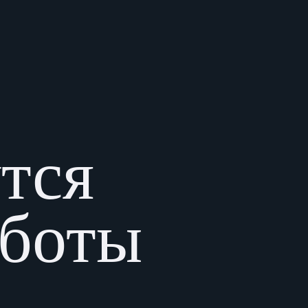
утся
аботы