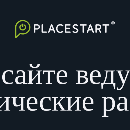
сайте вед
ические р