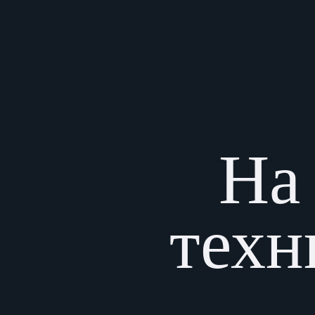
На 
техн