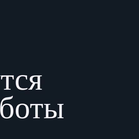
утся
аботы