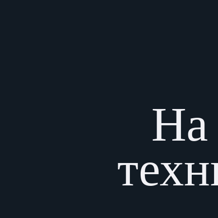
На 
техн