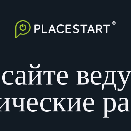
сайте вед
ические р